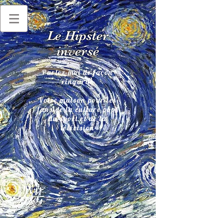
Le Hipster
inversé
Parlez-moi de façon
ringarde
Votre maison pour les
fans de la culture pop,
du sport et de la
télévision