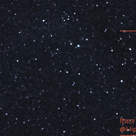
ट्विटर 
@Hip