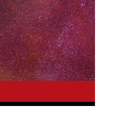
Još nema objavljenih
objava na ovom jeziku