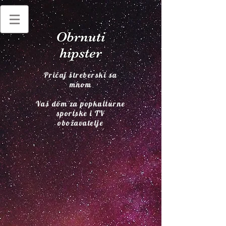
Obrnuti
hipster
Pričaj štreberski sa
mnom
Vaš dom za popkulturne
sportske i TV
obožavatelje